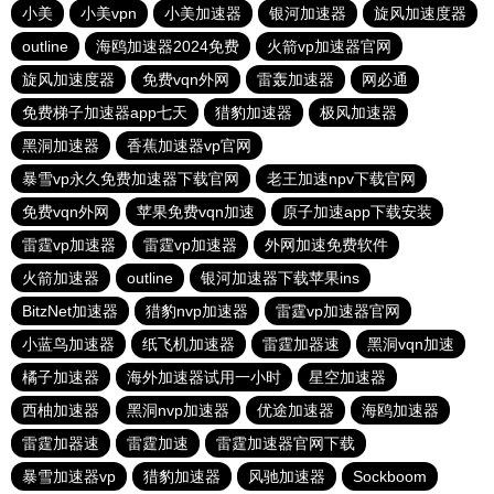
小美
小美vpn
小美加速器
银河加速器
旋风加速度器
outline
海鸥加速器2024免费
火箭vp加速器官网
旋风加速度器
免费vqn外网
雷轰加速器
网必通
免费梯子加速器app七天
猎豹加速器
极风加速器
黑洞加速器
香蕉加速器vp官网
暴雪vp永久免费加速器下载官网
老王加速npv下载官网
免费vqn外网
苹果免费vqn加速
原子加速app下载安装
雷霆vp加速器
雷霆vp加速器
外网加速免费软件
火箭加速器
outline
银河加速器下载苹果ins
BitzNet加速器
猎豹nvp加速器
雷霆vp加速器官网
小蓝鸟加速器
纸飞机加速器
雷霆加器速
黑洞vqn加速
橘子加速器
海外加速器试用一小时
星空加速器
西柚加速器
黑洞nvp加速器
优途加速器
海鸥加速器
雷霆加器速
雷霆加速
雷霆加速器官网下载
暴雪加速器vp
猎豹加速器
风驰加速器
Sockboom