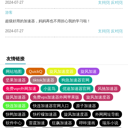
2024-07-27
支持
[0]
反对
[0]
游客
超级好用的加速器，妈妈再也不用担心我的学习啦！
2024-07-27
支持
[0]
反对
[0]
友情链接
网站地图
QuickQ
旋风加速度器
旋风加速
坚果加速器
tiktok加速器
狗急加速器官网
免费vqn外网加速
小蓝鸟
优途加速器官网
风驰加速器
旋风加速器
免费vps加速器外网苹果版
旋风加速度器
快连加速器
快连加速器官网入口
原子加速器
快鸭加速器
快柠檬加速器
旋风加速度器
外网网址导航
软件中心
雷霆加速
狂飙加速器
哔咔漫画
瑞乐小说