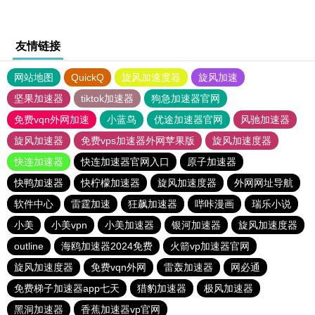
友情链接
网站地图
QuickQ
旋风加速度器
旋风加速
坚果加速器
tiktok加速器
狗急加速器官网
免费vqn外网加速
小蓝鸟
优途加速器官网
风驰加速器
旋风加速器
免费vps加速器外网苹果版
旋风加速度器
快连加速器
快连加速器官网入口
原子加速器
快鸭加速器
快柠檬加速器
旋风加速度器
外网网址导航
软件中心
雷霆加速
狂飙加速器
哔咔漫画
瑞乐小说
小美
小美vpn
小美加速器
银河加速器
旋风加速度器
outline
海鸥加速器2024免费
火箭vp加速器官网
旋风加速度器
免费vqn外网
雷轰加速器
网必通
免费梯子加速器app七天
猎豹加速器
极风加速器
黑洞加速器
香蕉加速器vp官网