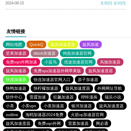
2024-08-15
支持
[0]
反对
[0]
友情链接
网站地图
QuickQ
旋风加速度器
旋风加速
坚果加速器
tiktok加速器
狗急加速器官网
免费vqn外网加速
小蓝鸟
优途加速器官网
风驰加速器
旋风加速器
免费vps加速器外网苹果版
旋风加速度器
快连加速器
快连加速器官网入口
原子加速器
快鸭加速器
快柠檬加速器
旋风加速度器
外网网址导航
软件中心
雷霆加速
狂飙加速器
哔咔漫画
瑞乐小说
小美
小美vpn
小美加速器
银河加速器
旋风加速度器
outline
海鸥加速器2024免费
火箭vp加速器官网
旋风加速度器
免费vqn外网
雷轰加速器
网必通