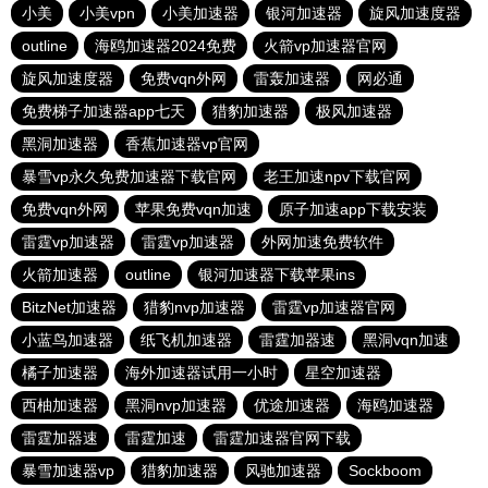
小美
小美vpn
小美加速器
银河加速器
旋风加速度器
outline
海鸥加速器2024免费
火箭vp加速器官网
旋风加速度器
免费vqn外网
雷轰加速器
网必通
免费梯子加速器app七天
猎豹加速器
极风加速器
黑洞加速器
香蕉加速器vp官网
暴雪vp永久免费加速器下载官网
老王加速npv下载官网
免费vqn外网
苹果免费vqn加速
原子加速app下载安装
雷霆vp加速器
雷霆vp加速器
外网加速免费软件
火箭加速器
outline
银河加速器下载苹果ins
BitzNet加速器
猎豹nvp加速器
雷霆vp加速器官网
小蓝鸟加速器
纸飞机加速器
雷霆加器速
黑洞vqn加速
橘子加速器
海外加速器试用一小时
星空加速器
西柚加速器
黑洞nvp加速器
优途加速器
海鸥加速器
雷霆加器速
雷霆加速
雷霆加速器官网下载
暴雪加速器vp
猎豹加速器
风驰加速器
Sockboom