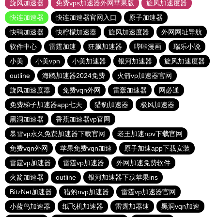
旋风加速器
免费vps加速器外网苹果版
旋风加速度器
快连加速器
快连加速器官网入口
原子加速器
快鸭加速器
快柠檬加速器
旋风加速度器
外网网址导航
软件中心
雷霆加速
狂飙加速器
哔咔漫画
瑞乐小说
小美
小美vpn
小美加速器
银河加速器
旋风加速度器
outline
海鸥加速器2024免费
火箭vp加速器官网
旋风加速度器
免费vqn外网
雷轰加速器
网必通
免费梯子加速器app七天
猎豹加速器
极风加速器
黑洞加速器
香蕉加速器vp官网
暴雪vp永久免费加速器下载官网
老王加速npv下载官网
免费vqn外网
苹果免费vqn加速
原子加速app下载安装
雷霆vp加速器
雷霆vp加速器
外网加速免费软件
火箭加速器
outline
银河加速器下载苹果ins
BitzNet加速器
猎豹nvp加速器
雷霆vp加速器官网
小蓝鸟加速器
纸飞机加速器
雷霆加器速
黑洞vqn加速