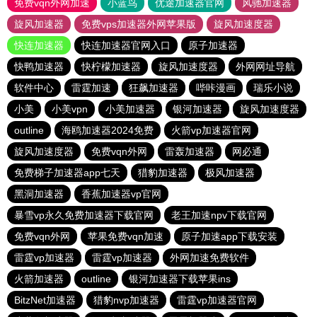
免费vqn外网加速
小蓝鸟
优途加速器官网
风驰加速器
旋风加速器
免费vps加速器外网苹果版
旋风加速度器
快连加速器
快连加速器官网入口
原子加速器
快鸭加速器
快柠檬加速器
旋风加速度器
外网网址导航
软件中心
雷霆加速
狂飙加速器
哔咔漫画
瑞乐小说
小美
小美vpn
小美加速器
银河加速器
旋风加速度器
outline
海鸥加速器2024免费
火箭vp加速器官网
旋风加速度器
免费vqn外网
雷轰加速器
网必通
免费梯子加速器app七天
猎豹加速器
极风加速器
黑洞加速器
香蕉加速器vp官网
暴雪vp永久免费加速器下载官网
老王加速npv下载官网
免费vqn外网
苹果免费vqn加速
原子加速app下载安装
雷霆vp加速器
雷霆vp加速器
外网加速免费软件
火箭加速器
outline
银河加速器下载苹果ins
BitzNet加速器
猎豹nvp加速器
雷霆vp加速器官网