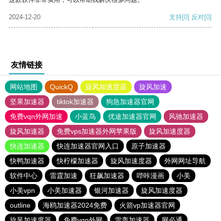
2024-12-20
支持
[0]
反对
[0]
友情链接
网站地图
QuickQ
旋风加速度器
旋风加速
坚果加速器
tiktok加速器
狗急加速器官网
免费vqn外网加速
小蓝鸟
优途加速器官网
风驰加速器
旋风加速器
免费vps加速器外网苹果版
旋风加速度器
快连加速器
快连加速器官网入口
原子加速器
快鸭加速器
快柠檬加速器
旋风加速度器
外网网址导航
软件中心
雷霆加速
狂飙加速器
哔咔漫画
小美
小美vpn
小美加速器
银河加速器
旋风加速度器
outline
海鸥加速器2024免费
火箭vp加速器官网
旋风加速度器
免费vqn外网
雷轰加速器
网必通