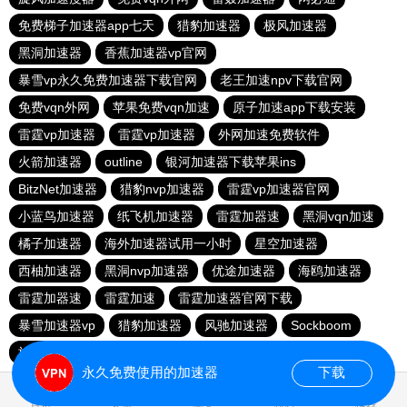
免费梯子加速器app七天
猎豹加速器
极风加速器
黑洞加速器
香蕉加速器vp官网
暴雪vp永久免费加速器下载官网
老王加速npv下载官网
免费vqn外网
苹果免费vqn加速
原子加速app下载安装
雷霆vp加速器
雷霆vp加速器
外网加速免费软件
火箭加速器
outline
银河加速器下载苹果ins
BitzNet加速器
猎豹nvp加速器
雷霆vp加速器官网
小蓝鸟加速器
纸飞机加速器
雷霆加器速
黑洞vqn加速
橘子加速器
海外加速器试用一小时
星空加速器
西柚加速器
黑洞nvp加速器
优途加速器
海鸥加速器
雷霆加器速
雷霆加速
雷霆加速器官网下载
暴雪加速器vp
猎豹加速器
风驰加速器
Sockboom
旋风加速度器
旋风加速器
永久免费使用的加速器
下载
0.029809s
首页
安卓
苹果
排行
推荐