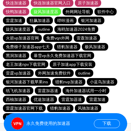
快连加速器
快连加速器官网入口
原子加速器
快鸭加速器
旋风加速度器
外网网址导航
软件中心
雷霆加速
狂飙加速器
哔咔漫画
银河加速器
旋风加速度器
outline
海鸥加速器2024免费
火箭vp加速器官网
免费vqn外网
雷轰加速器
免费梯子加速器app七天
猎豹加速器
极风加速器
黑洞加速器
暴雪vp永久免费加速器下载官网
老王加速npv下载官网
原子加速app下载安装
雷霆vp加速器
外网加速免费软件
outline
银河加速器下载苹果ins
猎豹nvp加速器
小蓝鸟加速器
纸飞机加速器
雷霆加器速
海外加速器试用一小时
西柚加速器
优途加速器
雷霆加器速
雷霆加速
雷霆加速器官网下载
猎豹加速器
风驰加速器
Sockboom
旋风加速度器
旋风加速器
永久免费使用的加速器
下载