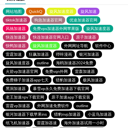
网站地图
QuickQ
旋风加速度器
旋风加速
tiktok加速器
狗急加速器官网
优途加速器官网
风驰加速器
免费vps加速器外网苹果版
旋风加速度器
快连加速器
快连加速器官网入口
原子加速器
快鸭加速器
旋风加速度器
外网网址导航
软件中心
雷霆加速
狂飙加速器
哔咔漫画
银河加速器
旋风加速度器
outline
海鸥加速器2024免费
火箭vp加速器官网
免费vqn外网
雷轰加速器
免费梯子加速器app七天
猎豹加速器
极风加速器
黑洞加速器
暴雪vp永久免费加速器下载官网
老王加速npv下载官网
原子加速app下载安装
雷霆vp加速器
外网加速免费软件
outline
银河加速器下载苹果ins
猎豹nvp加速器
小蓝鸟加速器
纸飞机加速器
雷霆加器速
海外加速器试用一小时