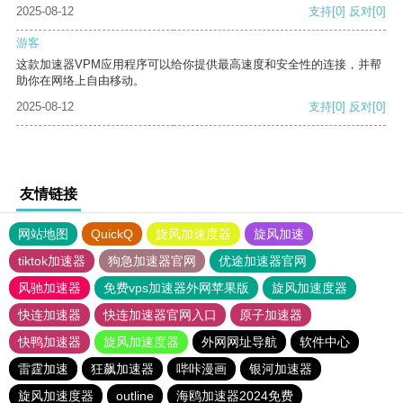
2025-08-12
支持
[0]
反对
[0]
游客
这款加速器VPM应用程序可以给你提供最高速度和安全性的连接，并帮
助你在网络上自由移动。
2025-08-12
支持
[0]
反对
[0]
友情链接
网站地图
QuickQ
旋风加速度器
旋风加速
tiktok加速器
狗急加速器官网
优途加速器官网
风驰加速器
免费vps加速器外网苹果版
旋风加速度器
快连加速器
快连加速器官网入口
原子加速器
快鸭加速器
旋风加速度器
外网网址导航
软件中心
雷霆加速
狂飙加速器
哔咔漫画
银河加速器
旋风加速度器
outline
海鸥加速器2024免费