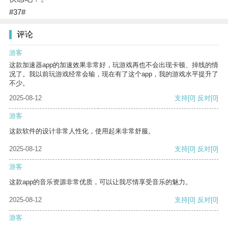
#37#
评论
游客
这款加速器app的加速效果非常好，玩游戏再也不会出现卡顿、掉线的情
况了。我以前玩游戏经常会输，现在有了这个app，我的游戏水平提升了
不少。
2025-08-12
支持
[0]
反对
[0]
游客
这款软件的设计非常人性化，使用起来非常舒服。
2025-08-12
支持
[0]
反对
[0]
游客
这款app的音乐资源非常优质，可以让我尽情享受音乐的魅力。
2025-08-12
支持
[0]
反对
[0]
游客