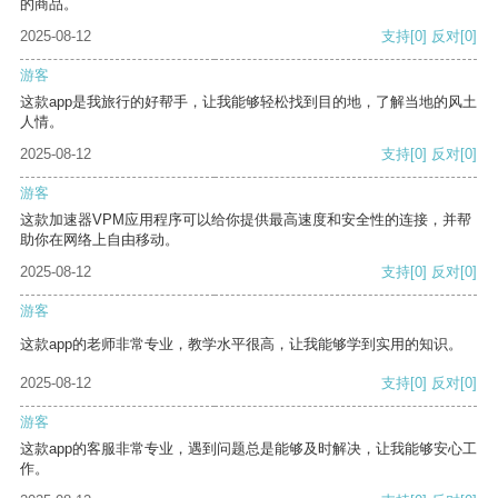
的商品。
2025-08-12
支持
[0]
反对
[0]
游客
这款app是我旅行的好帮手，让我能够轻松找到目的地，了解当地的风土
人情。
2025-08-12
支持
[0]
反对
[0]
游客
这款加速器VPM应用程序可以给你提供最高速度和安全性的连接，并帮
助你在网络上自由移动。
2025-08-12
支持
[0]
反对
[0]
游客
这款app的老师非常专业，教学水平很高，让我能够学到实用的知识。
2025-08-12
支持
[0]
反对
[0]
游客
这款app的客服非常专业，遇到问题总是能够及时解决，让我能够安心工
作。